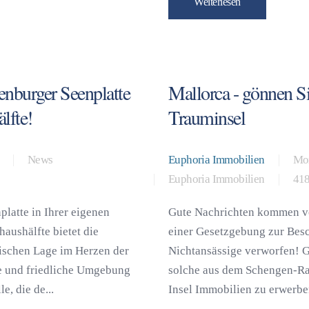
Weiterlesen
enburger Seenplatte
Mallorca - gönnen Si
lfte!
Trauminsel
News
Euphoria Immobilien
Mon
Euphoria Immobilien
418
latte in Ihrer eigenen
Gute Nachrichten kommen vo
aushälfte bietet die
einer Gesetzgebung zur Bes
llischen Lage im Herzen der
Nichtansässige verworfen! G
e und friedliche Umgebung
solche aus dem Schengen-Ra
e, die de...
Insel Immobilien zu erwerben.