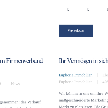
Weiterlesen
 im Firmenverbund
Ihr Vermögen in sic
Euphoria Immobilien
Die
Euphoria Immobilien
426
3
News
Wir kümmern uns um Ihre Wü
maßgeschneiderte Marketing
angenommen: der Verkauf
Markt zu platzieren. Die Gru