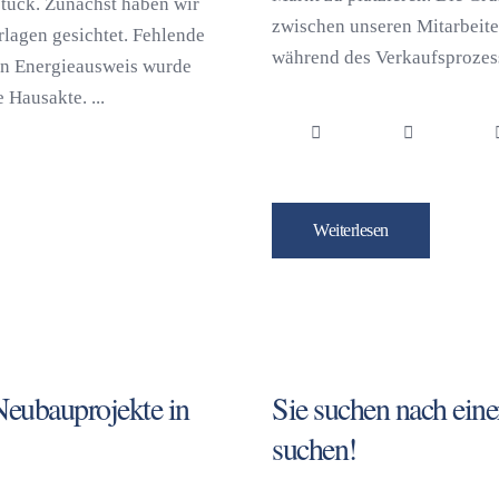
tück. Zunächst haben wir
zwischen unseren Mitarbeit
lagen gesichtet. Fehlende
während des Verkaufsprozesse
in Energieausweis wurde
 Hausakte. ...
Weiterlesen
eubauprojekte in
Sie suchen nach ein
suchen!