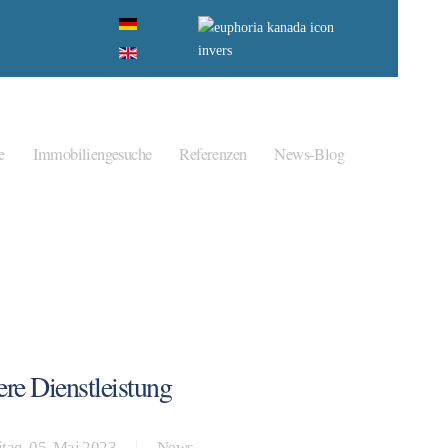
e
Immobiliengesuche
Referenzen
News-Blog
ere Dienstleistung
itag, 05. Mai 2023
News