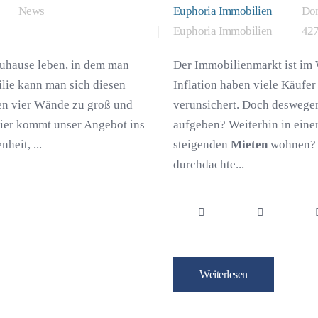
News
Euphoria Immobilien
Don
Euphoria Immobilien
427
Zuhause leben, in dem man
Der Immobilienmarkt ist im 
lie kann man sich diesen
Inflation haben viele Käufer
en vier Wände zu groß und
verunsichert. Doch deswege
Hier kommt unser Angebot ins
aufgeben? Weiterhin in ein
heit, ...
steigenden
Mieten
wohnen? N
durchdachte...
Weiterlesen