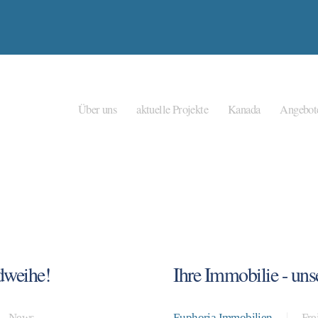
Über uns
aktuelle Projekte
Kanada
Angebot
dweihe!
Ihre Immobilie - uns
News
Euphoria Immobilien
Fre